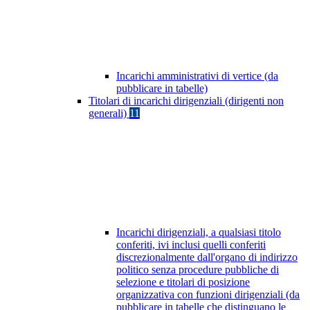
Incarichi amministrativi di vertice (da
pubblicare in tabelle)
Titolari di incarichi dirigenziali (dirigenti non
generali)
11
Incarichi dirigenziali, a qualsiasi titolo
conferiti, ivi inclusi quelli conferiti
discrezionalmente dall'organo di indirizzo
politico senza procedure pubbliche di
selezione e titolari di posizione
organizzativa con funzioni dirigenziali (da
pubblicare in tabelle che distinguano le