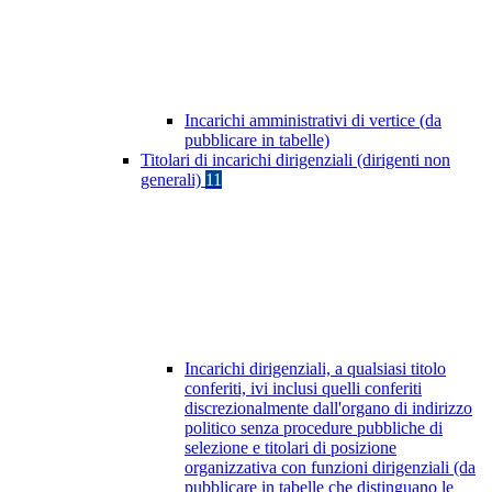
Incarichi amministrativi di vertice (da
pubblicare in tabelle)
Titolari di incarichi dirigenziali (dirigenti non
generali)
11
Incarichi dirigenziali, a qualsiasi titolo
conferiti, ivi inclusi quelli conferiti
discrezionalmente dall'organo di indirizzo
politico senza procedure pubbliche di
selezione e titolari di posizione
organizzativa con funzioni dirigenziali (da
pubblicare in tabelle che distinguano le