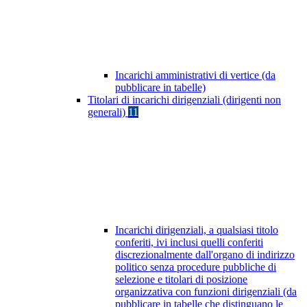
Incarichi amministrativi di vertice (da
pubblicare in tabelle)
Titolari di incarichi dirigenziali (dirigenti non
generali)
11
Incarichi dirigenziali, a qualsiasi titolo
conferiti, ivi inclusi quelli conferiti
discrezionalmente dall'organo di indirizzo
politico senza procedure pubbliche di
selezione e titolari di posizione
organizzativa con funzioni dirigenziali (da
pubblicare in tabelle che distinguano le