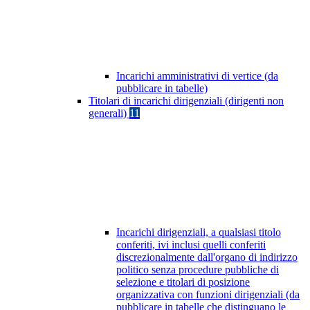
Incarichi amministrativi di vertice (da
pubblicare in tabelle)
Titolari di incarichi dirigenziali (dirigenti non
generali)
11
Incarichi dirigenziali, a qualsiasi titolo
conferiti, ivi inclusi quelli conferiti
discrezionalmente dall'organo di indirizzo
politico senza procedure pubbliche di
selezione e titolari di posizione
organizzativa con funzioni dirigenziali (da
pubblicare in tabelle che distinguano le