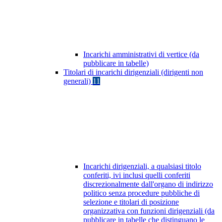
Incarichi amministrativi di vertice (da
pubblicare in tabelle)
Titolari di incarichi dirigenziali (dirigenti non
generali)
11
Incarichi dirigenziali, a qualsiasi titolo
conferiti, ivi inclusi quelli conferiti
discrezionalmente dall'organo di indirizzo
politico senza procedure pubbliche di
selezione e titolari di posizione
organizzativa con funzioni dirigenziali (da
pubblicare in tabelle che distinguano le