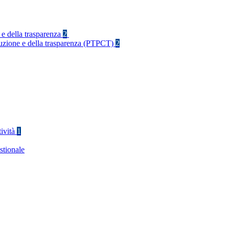
 e della trasparenza
2
rruzione e della trasparenza (PTPCT)
2
tività
1
stionale