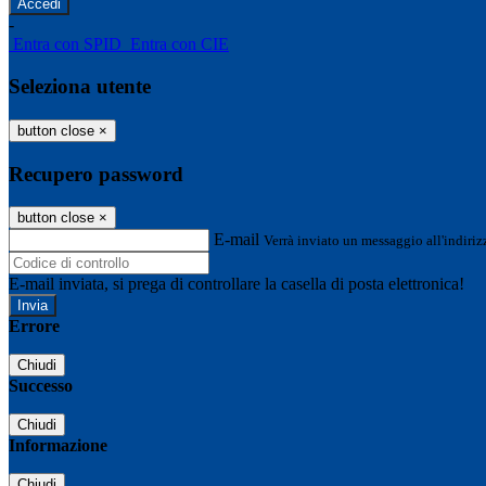
-
Entra con SPID
Entra con CIE
Seleziona utente
button close
×
Recupero password
button close
×
E-mail
Verrà inviato un messaggio all'indirizz
E-mail inviata, si prega di controllare la casella di posta elettronica!
Errore
Chiudi
Successo
Chiudi
Informazione
Chiudi