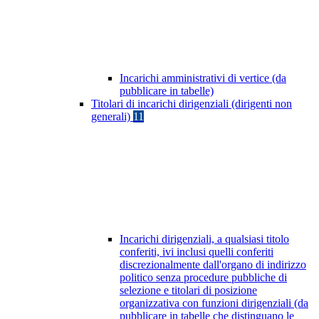
Incarichi amministrativi di vertice (da
pubblicare in tabelle)
Titolari di incarichi dirigenziali (dirigenti non
generali)
11
Incarichi dirigenziali, a qualsiasi titolo
conferiti, ivi inclusi quelli conferiti
discrezionalmente dall'organo di indirizzo
politico senza procedure pubbliche di
selezione e titolari di posizione
organizzativa con funzioni dirigenziali (da
pubblicare in tabelle che distinguano le