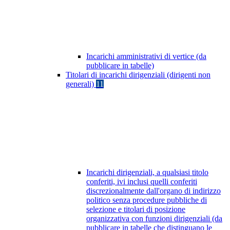
Incarichi amministrativi di vertice (da
pubblicare in tabelle)
Titolari di incarichi dirigenziali (dirigenti non
generali)
11
Incarichi dirigenziali, a qualsiasi titolo
conferiti, ivi inclusi quelli conferiti
discrezionalmente dall'organo di indirizzo
politico senza procedure pubbliche di
selezione e titolari di posizione
organizzativa con funzioni dirigenziali (da
pubblicare in tabelle che distinguano le