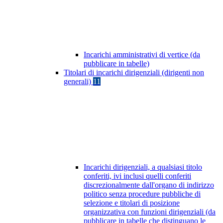
Incarichi amministrativi di vertice (da
pubblicare in tabelle)
Titolari di incarichi dirigenziali (dirigenti non
generali)
11
Incarichi dirigenziali, a qualsiasi titolo
conferiti, ivi inclusi quelli conferiti
discrezionalmente dall'organo di indirizzo
politico senza procedure pubbliche di
selezione e titolari di posizione
organizzativa con funzioni dirigenziali (da
pubblicare in tabelle che distinguano le