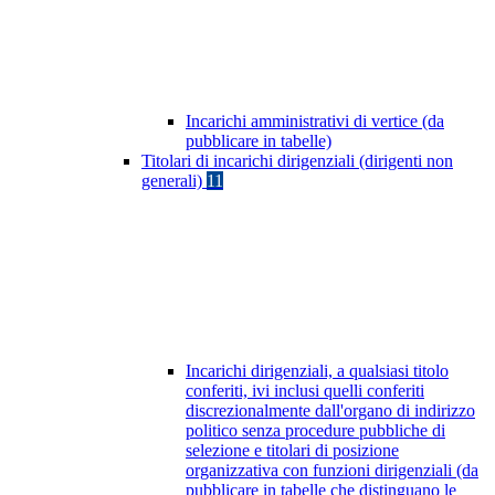
Incarichi amministrativi di vertice (da
pubblicare in tabelle)
Titolari di incarichi dirigenziali (dirigenti non
generali)
11
Incarichi dirigenziali, a qualsiasi titolo
conferiti, ivi inclusi quelli conferiti
discrezionalmente dall'organo di indirizzo
politico senza procedure pubbliche di
selezione e titolari di posizione
organizzativa con funzioni dirigenziali (da
pubblicare in tabelle che distinguano le