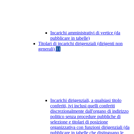
Incarichi amministrativi di vertice (da
pubblicare in tabelle)
Titolari di incarichi dirigenziali (dirigenti non
generali)
11
Incarichi dirigenziali, a qualsiasi titolo
conferiti, ivi inclusi quelli conferiti
discrezionalmente dall'organo di indirizzo
politico senza procedure pubbliche di
selezione e titolari di posizione
organizzativa con funzioni dirigenziali (da
pubblicare in tabelle che distinguano le