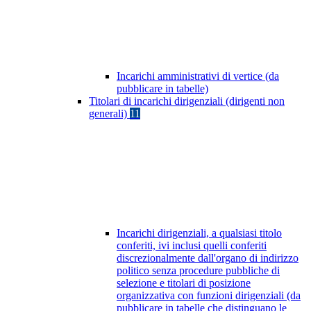
Incarichi amministrativi di vertice (da
pubblicare in tabelle)
Titolari di incarichi dirigenziali (dirigenti non
generali)
11
Incarichi dirigenziali, a qualsiasi titolo
conferiti, ivi inclusi quelli conferiti
discrezionalmente dall'organo di indirizzo
politico senza procedure pubbliche di
selezione e titolari di posizione
organizzativa con funzioni dirigenziali (da
pubblicare in tabelle che distinguano le