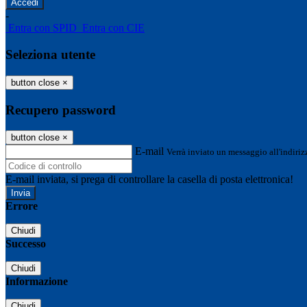
-
Entra con SPID
Entra con CIE
Seleziona utente
button close
×
Recupero password
button close
×
E-mail
Verrà inviato un messaggio all'indirizz
E-mail inviata, si prega di controllare la casella di posta elettronica!
Errore
Chiudi
Successo
Chiudi
Informazione
Chiudi