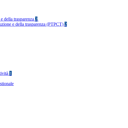
 e della trasparenza
2
rruzione e della trasparenza (PTPCT)
2
tività
1
stionale