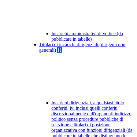
Incarichi amministrativi di vertice (da
pubblicare in tabelle)
Titolari di incarichi dirigenziali (dirigenti non
generali)
11
Incarichi dirigenziali, a qualsiasi titolo
conferiti, ivi inclusi quelli conferiti
discrezionalmente dall'organo di indirizzo
politico senza procedure pubbliche di
selezione e titolari di posizione
organizzativa con funzioni dirigenziali (da
pubblicare in tabelle che distinguano le