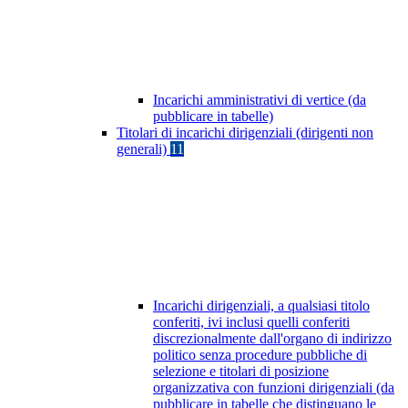
Incarichi amministrativi di vertice (da
pubblicare in tabelle)
Titolari di incarichi dirigenziali (dirigenti non
generali)
11
Incarichi dirigenziali, a qualsiasi titolo
conferiti, ivi inclusi quelli conferiti
discrezionalmente dall'organo di indirizzo
politico senza procedure pubbliche di
selezione e titolari di posizione
organizzativa con funzioni dirigenziali (da
pubblicare in tabelle che distinguano le