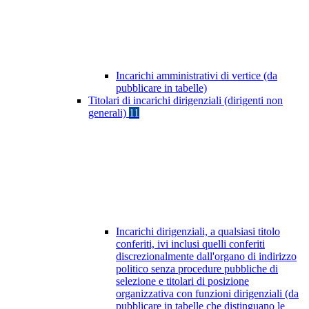
Incarichi amministrativi di vertice (da
pubblicare in tabelle)
Titolari di incarichi dirigenziali (dirigenti non
generali)
11
Incarichi dirigenziali, a qualsiasi titolo
conferiti, ivi inclusi quelli conferiti
discrezionalmente dall'organo di indirizzo
politico senza procedure pubbliche di
selezione e titolari di posizione
organizzativa con funzioni dirigenziali (da
pubblicare in tabelle che distinguano le