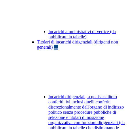
Incarichi amministrativi di vertice (da
pubblicare in tabelle)
Titolari di incarichi dirigenziali (dirigenti non
generali)
11
Incarichi dirigenziali, a qualsiasi titolo
conferiti, ivi inclusi quelli conferiti
discrezionalmente dall'organo di indirizzo
politico senza procedure pubbliche di
selezione e titolari di posizione
organizzativa con funzioni dirigenziali (da
pubblicare in tabelle che distinguano le