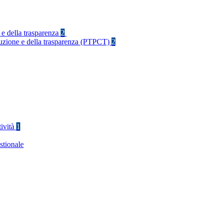
 e della trasparenza
2
rruzione e della trasparenza (PTPCT)
2
tività
1
stionale