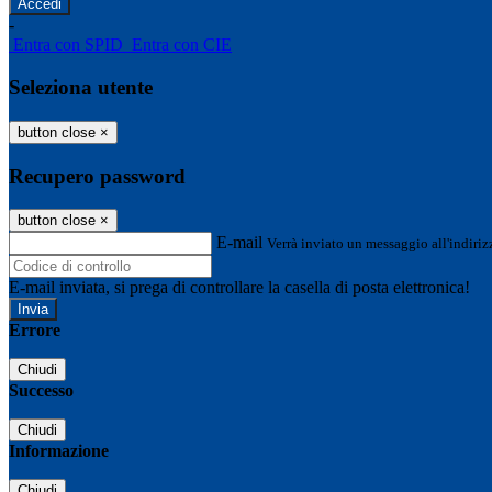
-
Entra con SPID
Entra con CIE
Seleziona utente
button close
×
Recupero password
button close
×
E-mail
Verrà inviato un messaggio all'indirizz
E-mail inviata, si prega di controllare la casella di posta elettronica!
Errore
Chiudi
Successo
Chiudi
Informazione
Chiudi