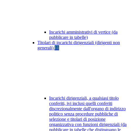
Incarichi amministrativi di vertice (da
pubblicare in tabelle)
Titolari di incarichi dirigenziali (dirigenti non
generali)
11
Incarichi dirigenziali, a qualsiasi titolo
conferiti, ivi inclusi quelli conferiti
discrezionalmente dall'organo di indirizzo
politico senza procedure pubbliche di
selezione e titolari di posizione
organizzativa con funzioni dirigenziali (da
pubblicare in tabelle che distinguano le