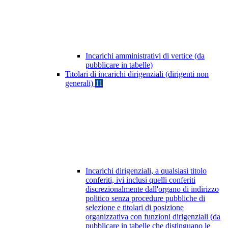
Incarichi amministrativi di vertice (da
pubblicare in tabelle)
Titolari di incarichi dirigenziali (dirigenti non
generali)
11
Incarichi dirigenziali, a qualsiasi titolo
conferiti, ivi inclusi quelli conferiti
discrezionalmente dall'organo di indirizzo
politico senza procedure pubbliche di
selezione e titolari di posizione
organizzativa con funzioni dirigenziali (da
pubblicare in tabelle che distinguano le