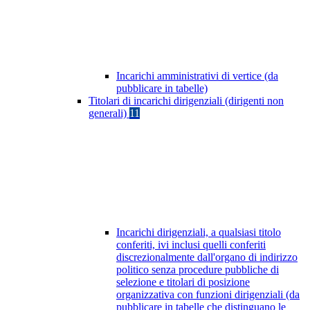
Incarichi amministrativi di vertice (da
pubblicare in tabelle)
Titolari di incarichi dirigenziali (dirigenti non
generali)
11
Incarichi dirigenziali, a qualsiasi titolo
conferiti, ivi inclusi quelli conferiti
discrezionalmente dall'organo di indirizzo
politico senza procedure pubbliche di
selezione e titolari di posizione
organizzativa con funzioni dirigenziali (da
pubblicare in tabelle che distinguano le