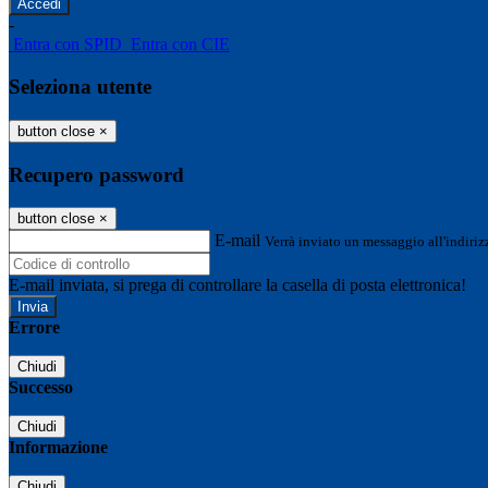
-
Entra con SPID
Entra con CIE
Seleziona utente
button close
×
Recupero password
button close
×
E-mail
Verrà inviato un messaggio all'indirizz
E-mail inviata, si prega di controllare la casella di posta elettronica!
Errore
Chiudi
Successo
Chiudi
Informazione
Chiudi