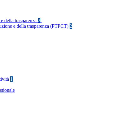
 e della trasparenza
2
rruzione e della trasparenza (PTPCT)
2
tività
1
stionale