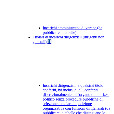
Incarichi amministrativi di vertice (da
pubblicare in tabelle)
Titolari di incarichi dirigenziali (dirigenti non
generali)
11
Incarichi dirigenziali, a qualsiasi titolo
conferiti, ivi inclusi quelli conferiti
discrezionalmente dall'organo di indirizzo
politico senza procedure pubbliche di
selezione e titolari di posizione
organizzativa con funzioni dirigenziali (da
pubblicare in tabelle che distinguano le